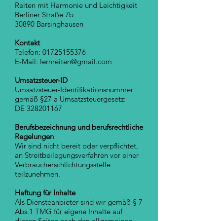
Reiten mit Harmonie und Leichtigkeit
Berliner Straße 7b
30890 Barsinghausen
Kontakt
Telefon:
01725155376
E-Mail: lernreiten@gmail.com
Umsatzsteuer-ID
Umsatzsteuer-Identifikationsnummer
gemäß §27 a Umsatzsteuergesetz:
DE 328201167
Berufsbezeichnung und berufsrechtliche
Regelungen
Wir sind nicht bereit oder verpflichtet,
an Streitbeilegungsverfahren vor einer
Verbraucherschlichtungsstelle
teilzunehmen.
Haftung für Inhalte
Als Diensteanbieter sind wir gemäß § 7
Abs.1 TMG für eigene Inhalte auf
diesen Seiten nach den allgemeinen