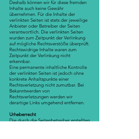
Deshalb können wir für diese fremden
Inhalte auch keine Gewähr
übernehmen. Für die Inhalte der
verlinkten Seiten ist stets der jeweilige
Anbieter oder Betreiber der Seiten
verantwortlich. Die verlinkten Seiten
wurden zum Zeitpunkt der Verlinkung
auf mögliche Rechtsverstöße überprüft.
Rechtswidrige Inhalte waren zum
Zeitpunkt der Verlinkung nicht
erkennbar.
Eine permanente inhaltliche Kontrolle
der verlinkten Seiten ist jedoch ohne
konkrete Anhaltspunkte einer
Rechtsverletzung nicht zumutbar. Bei
Bekanntwerden von
Rechtsverletzungen werden wir
derartige Links umgehend entfernen.
Urheberrecht
Die durch die Seitenbetreiber erstellten
Inhalte und Werke auf diesen Seiten
unterliegen dem deutschen
Urheberrecht. Die Vervielfältigung,